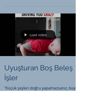
"Halk içinde muteber bir nesne yok devlet
gibi Olmaya devlet cihânda bir nefes
sıhhat gibi" demiş şair. Nam-ı diğer
Muhibbi...
Load video
Uyuşturan Boş Beleş
İşler