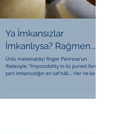
Load video
Ya İmkansızlar
İmkanlıysa? Rağmen...
Ünlü matematikçi Roger Penrose'un
ifadesiyle: "Impossibility in its purest form"
yani imkansızlığın en saf hâli... Her ne ka