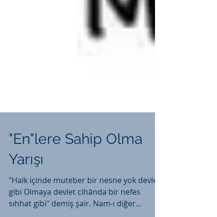
"En"lere Sahip Olma
Yarışı