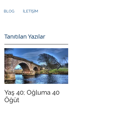
BLOG
İLETİŞİM
Tanıtılan Yazılar
k
Yaş 40; Oğluma 40
Yeni Yılda Daha
Öğüt
"Mutlu" Olmak İster
Misiniz?