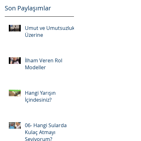
Son Paylaşımlar
Umut ve Umutsuzluk
Üzerine
İlham Veren Rol
Modeller
Hangi Yarışın
İçindesiniz?
06- Hangi Sularda
Kulaç Atmayı
Seviyorum?