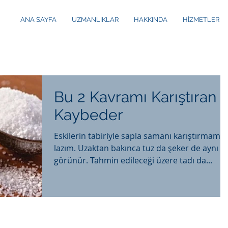
ANA SAYFA
UZMANLIKLAR
HAKKINDA
HİZMETLER
Bu 2 Kavramı Karıştıran
Kaybeder
Eskilerin tabiriyle sapla samanı karıştırmama
lazım. Uzaktan bakınca tuz da şeker de aynı
görünür. Tahmin edileceği üzere tadı da...