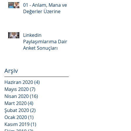
01 - Anlam, Mana ve
Değerler Üzerine
Linkedin
Paylaşımlarıma Dair
Anket Sonuçları
Arşiv
Haziran 2020
(4)
4 yazı
Mayıs 2020
(7)
7 yazı
Nisan 2020
(16)
16 yazı
Mart 2020
(4)
4 yazı
Şubat 2020
(2)
2 yazı
Ocak 2020
(1)
1 yazı
Kasım 2019
(1)
1 yazı