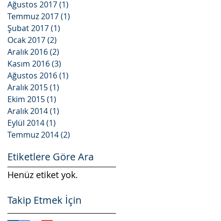
Ağustos 2017
(1)
1 yazı
Temmuz 2017
(1)
1 yazı
Şubat 2017
(1)
1 yazı
Ocak 2017
(2)
2 yazı
Aralık 2016
(2)
2 yazı
Kasım 2016
(3)
3 yazı
Ağustos 2016
(1)
1 yazı
Aralık 2015
(1)
1 yazı
Ekim 2015
(1)
1 yazı
Aralık 2014
(1)
1 yazı
Eylül 2014
(1)
1 yazı
Temmuz 2014
(2)
2 yazı
Etiketlere Göre Ara
Henüz etiket yok.
Takip Etmek İçin