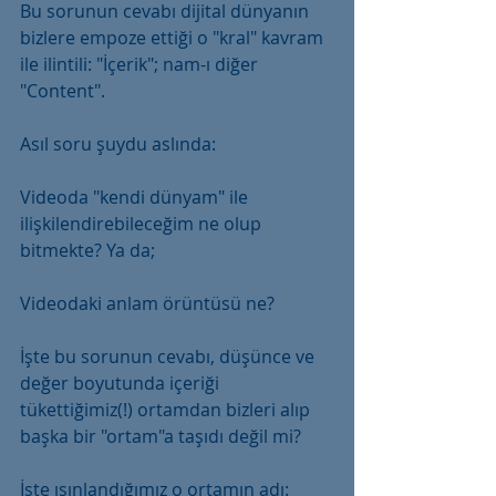
Bu sorunun cevabı dijital dünyanın 
bizlere empoze ettiği o "kral" kavram 
ile ilintili: "İçerik"; nam-ı diğer 
"Content".
Asıl soru şuydu aslında:
Videoda "kendi dünyam" ile 
ilişkilendirebileceğim ne olup 
bitmekte? Ya da;
Videodaki anlam örüntüsü ne?
İşte bu sorunun cevabı, düşünce ve 
değer boyutunda içeriği 
tükettiğimiz(!) ortamdan bizleri alıp 
başka bir "ortam"a taşıdı değil mi?
İşte ışınlandığımız o ortamın adı: 