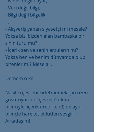
- Nefes değil hayat,
- Veri değil bilgi,
- Bilgi değil bilgelik,
...
- Alışveriş yapan siyasetçi mi mesele? 
Yoksa bizi bizden alan bambaşka bir 
zihin turu mu?
- İçerik sen ve senin arzuların mı? 
Yoksa ben ve benim dünyamda olup 
bitenler mi? Mesela...
Demem o ki;
Nasıl ki çevreni kirletmemek için özen 
gösteriyorsun "çevreci" olma 
bilinciyle, içerik üretirken(!) de aynı 
bilinçle hareket et lütfen sevgili 
Arkadaşım!