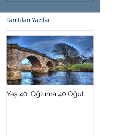
Tanıtılan Yazılar
Yaş 40; Oğluma 40 Öğüt
Yeni Yılda Dah
Olmak İster Mi