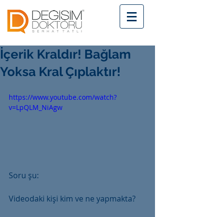
İçerik Kraldır! Bağlam
Yoksa Kral Çıplaktır!
https://www.youtube.com/watch?
v=LpQLM_NiAgw
Soru şu:
Videodaki kişi kim ve ne yapmakta?