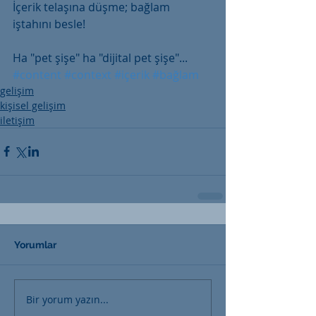
İçerik telaşına düşme; bağlam 
iştahını besle!
Ha "pet şişe" ha "dijital pet şişe"...
#content
#context
#içerik
#bağlam
gelişim
kişisel gelişim
iletişim
Yorumlar
Bir yorum yazın...