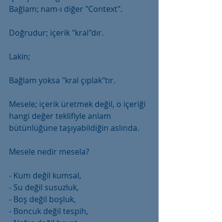
Bağlam; nam-ı diğer "Context".
Doğrudur; içerik "kral"dır.
Lakin;
Bağlam yoksa "kral çıplak"tır.
Mesele; içerik üretmek değil, o içeriği 
hangi değer teklifiyle anlam 
bütünlüğüne taşıyabildiğin aslında.
Mesele nedir mesela?
- Kum değil kumsal,
- Su değil susuzluk,
- Boş değil boşluk,
- Boncuk değil tespih,