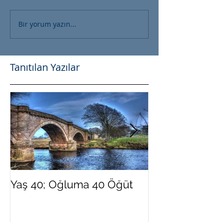
Bir yorum yazın...
Tanıtılan Yazılar
Yaş 40; Oğluma 40 Öğüt
Yeni Yılda Dah
Olmak İster Mi