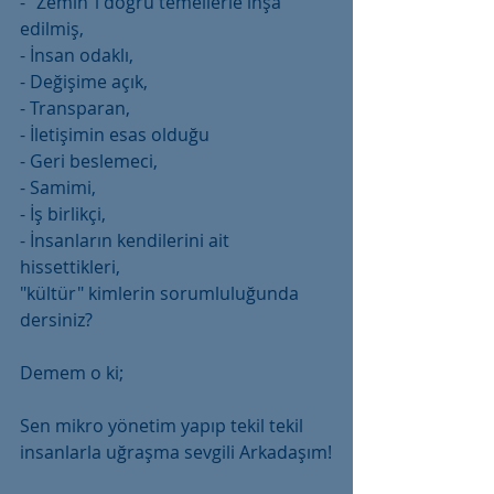
- "Zemin"i doğru temellerle inşa 
edilmiş, 
- İnsan odaklı, 
- Değişime açık, 
- Transparan, 
- İletişimin esas olduğu
- Geri beslemeci,
- Samimi,
- İş birlikçi,
- İnsanların kendilerini ait 
hissettikleri,
"kültür" kimlerin sorumluluğunda 
dersiniz?
Demem o ki;
Sen mikro yönetim yapıp tekil tekil 
insanlarla uğraşma sevgili Arkadaşım!