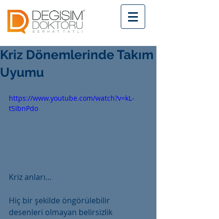
Kriz Dönemlerinde Takım
Uyumu
https://www.youtube.com/watch?v=kL-
tSIbnPdo
Kriz anları...
Hiç bir şekilde öngörülebilir 
desenleri olmayan belirsizlik 