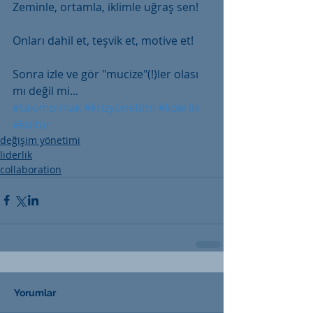
Zeminle, ortamla, iklimle uğraş sen!
Onları dahil et, teşvik et, motive et!
Sonra izle ve gör "mucize"(!)ler olası 
mı değil mi...
#takımolmak
#krizyönetimi
#liderlik
#kültür
değişim yönetimi
liderlik
collaboration
Yorumlar