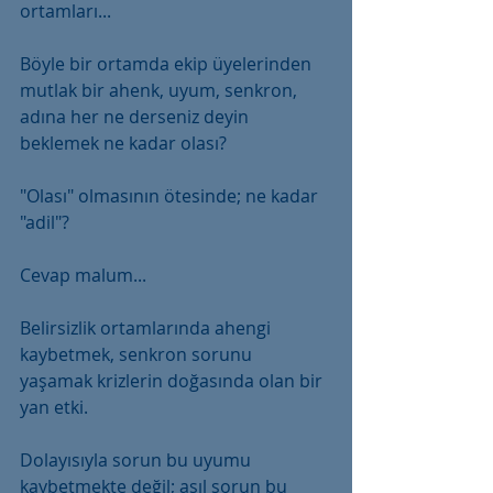
ortamları...
Böyle bir ortamda ekip üyelerinden 
mutlak bir ahenk, uyum, senkron, 
adına her ne derseniz deyin 
beklemek ne kadar olası?
"Olası" olmasının ötesinde; ne kadar 
"adil"?
Cevap malum...
Belirsizlik ortamlarında ahengi 
kaybetmek, senkron sorunu 
yaşamak krizlerin doğasında olan bir 
yan etki.
Dolayısıyla sorun bu uyumu 
kaybetmekte değil; asıl sorun bu 