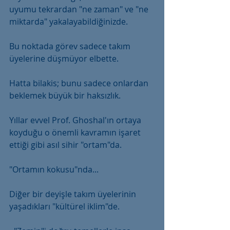
uyumu tekrardan "ne zaman" ve "ne 
miktarda" yakalayabildiğinizde.
Bu noktada görev sadece takım 
üyelerine düşmüyor elbette.
Hatta bilakis; bunu sadece onlardan 
beklemek büyük bir haksızlık.
Yıllar evvel Prof. Ghoshal'ın ortaya 
koyduğu o önemli kavramın işaret 
ettiği gibi asıl sihir "ortam"da.
"Ortamın kokusu"nda...
Diğer bir deyişle takım üyelerinin 
yaşadıkları "kültürel iklim"de.