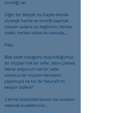
önceliği var.
Diğer bir deyişle; bu başlık altında 
stratejik hamle ve öncelik kapmak 
isteyen sadece siz değilsiniz. Herkes 
istekli, herkes iddialı bu konuda...
Peki; 
Bize sadık olduğunu düşündüğümüz 
bir müşteri tek bir sefer, altını çizerek 
tekrar ediyorum tek bir sefer 
olumsuz bir müşteri deneyimi 
yaşamışsa ne tür bir fatura(!) mı 
kesiyor bizlere? 
2 kiritik istatistikle bunun da cevabını 
videoda bulabilirsiniz...
#müşterideneyimi
#rekabet