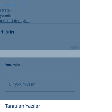
#konferans
strateji
yönetim
müşteri deneyimi
Yorumlar
Bir yorum yazın...
Tanıtılan Yazılar