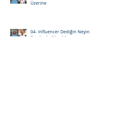
Üzerine
04- Influencer Dediğin Neyin
Derdinde Olmalı?
03- "Eksik Olma" Diyenleriniz
Çok Olsun
02 - Popülarite Sahibi Olmak ve
İtibar Sahibi Olmak Üzerine
01 - Anlam, Mana ve Değerler