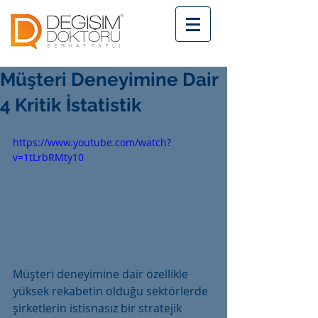
Müşteri Deneyimine Dair
4 Kritik İstatistik
https://www.youtube.com/watch?
v=1tLrbRMty10
Müşteri deneyimine dair özellikle 
yüksek rekabetin olduğu sektörlerde 
şirketlerin istisnasız bir stratejik 