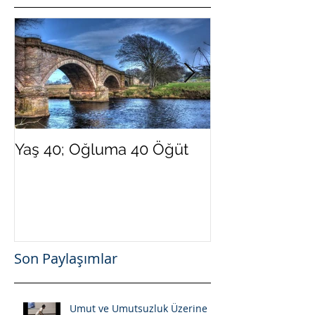
Yaş 40; Oğluma 40 Öğüt
Yeni Yılda Dah
Olmak İster Mi
Son Paylaşımlar
Umut ve Umutsuzluk Üzerine