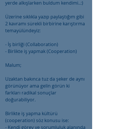
yerde alkışlarken buldum kendimi..:)
Üzerine sıklıkla yazıp paylaştığım gibi 
2 kavramı sürekli birbirine karıştırma 
temayülündeyiz:
- İş birliği (Collaboration)
- Birlikte iş yapmak (Cooperation)
Malum;
Uzaktan bakınca tuz da şeker de aynı 
görünüyor ama gelin görün ki 
farkları radikal sonuçlar 
doğurabiliyor.
Birlikte iş yapma kültürü 
(cooperation) söz konusu ise:
- Kendi görev ve sorumluluk alanında 