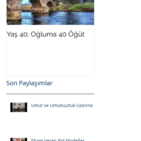
Yaş 40; Oğluma 40 Öğüt
Yeni Yılda Dah
Olmak İster Mi
Son Paylaşımlar
Umut ve Umutsuzluk Üzerine
İlham Veren Rol Modeller