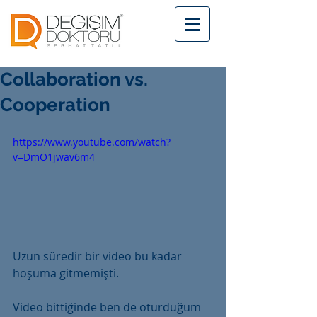
Collaboration vs.
Cooperation
https://www.youtube.com/watch?
v=DmO1jwav6m4
Uzun süredir bir video bu kadar 
hoşuma gitmemişti.
Video bittiğinde ben de oturduğum 