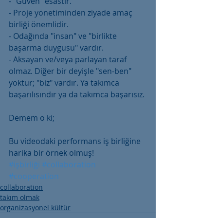
- "Güven" esastır.
- Proje yönetiminden ziyade amaç 
birliği önemlidir.
- Odağında "insan" ve "birlikte 
başarma duygusu" vardır. 
- Aksayan ve/veya parlayan taraf 
olmaz. Diğer bir deyişle "sen-ben" 
yoktur; "biz" vardır. Ya takımca 
başarılısındır ya da takımca başarısız.
Demem o ki;
Bu videodaki performans iş birliğine 
harika bir örnek olmuş!
#işbirliği
#collaboration
#cooperation
collaboration
takım olmak
organizasyonel kültür