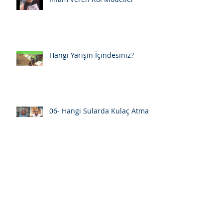
Hangi Yarışın İçindesiniz?
06- Hangi Sularda Kulaç Atmayı
Seviyorum?
05- İnsan Hayatına Dokunmak
Üzerine
04- Influencer Dediğin Neyin