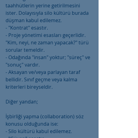
taahhütlerin yerine getirilmesini 
ister. Dolayısıyla silo kültürü burada 
düşman kabul edilemez.
- "Kontrat" esastır.
- Proje yönetimi esasları geçerlidir. 
"Kim, neyi, ne zaman yapacak?" türü 
sorular temeldir.
- Odağında "insan" yoktur; "süreç" ve 
"sonuç" vardır.
- Aksayan ve/veya parlayan taraf 
bellidir. Sınıf geçme veya kalma 
kriterleri bireyseldir.
Diğer yandan;
İşbirliği yapma (collaboration) söz 
konusu olduğunda ise:
- Silo kültürü kabul edilemez.