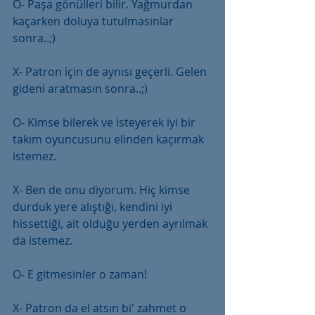
O- Paşa gönülleri bilir. Yağmurdan 
kaçarken doluya tutulmasınlar 
sonra..;)
X- Patron için de aynısı geçerli. Gelen 
gideni aratmasın sonra..;)
O- Kimse bilerek ve isteyerek iyi bir 
takım oyuncusunu elinden kaçırmak 
istemez.
X- Ben de onu diyorum. Hiç kimse 
durduk yere alıştığı, kendini iyi 
hissettiği, ait olduğu yerden ayrılmak 
da istemez.
O- E gitmesinler o zaman!
X- Patron da el atsın bi' zahmet o 