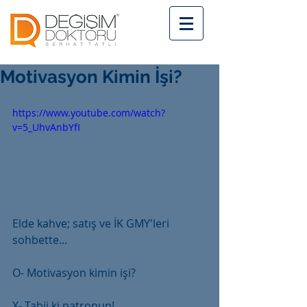
Motivasyon Kimin İşi?
https://www.youtube.com/watch?
v=5_UhvAnbYfI
Elde kahve; satış ve İK GMY'leri 
sohbette...
O- Motivasyon kimin işi?
X- Tabii ki patronun!