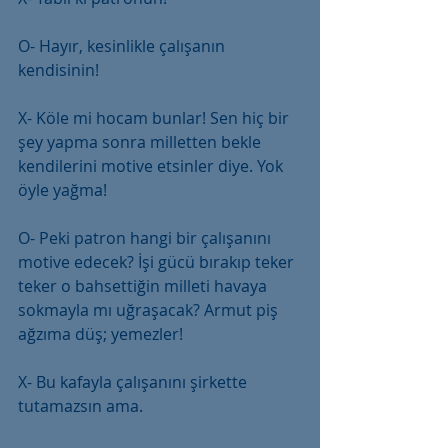
O- Hayır, kesinlikle çalışanın 
kendisinin!
X- Köle mi hocam bunlar! Sen hiç bir 
şey yapma sonra milletten bekle 
kendilerini motive etsinler diye. Yok 
öyle yağma!
O- Peki patron hangi bir çalışanını 
motive edecek? İşi gücü bırakıp teker 
teker o bahsettiğin milleti havaya 
sokmayla mı uğraşacak? Armut piş 
ağzıma düş; yemezler!
X- Bu kafayla çalışanını şirkette 
tutamazsın ama.