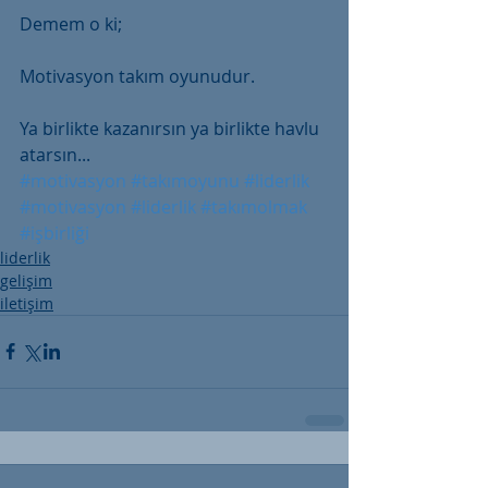
Demem o ki;
Motivasyon takım oyunudur. 
Ya birlikte kazanırsın ya birlikte havlu 
atarsın...
#motivasyon
#takımoyunu
#liderlik
#motivasyon
#liderlik
#takımolmak
#işbirliği
liderlik
gelişim
iletişim