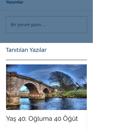
Yorumlar
Bir yorum yazın...
Tanıtılan Yazılar
Yaş 40; Oğluma 40 Öğüt
Yeni Yılda Dah
Olmak İster Mi