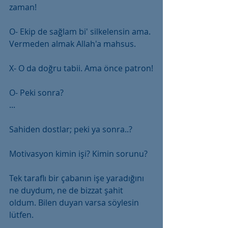
zaman!
O- Ekip de sağlam bi' silkelensin ama. 
Vermeden almak Allah'a mahsus.
X- O da doğru tabii. Ama önce patron!
O- Peki sonra?
...
Sahiden dostlar; peki ya sonra..?
Motivasyon kimin işi? Kimin sorunu?
Tek taraflı bir çabanın işe yaradığını 
ne duydum, ne de bizzat şahit 
oldum. Bilen duyan varsa söylesin 
lütfen.