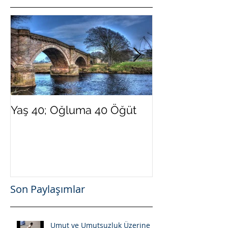
Yaş 40; Oğluma 40 Öğüt
Yeni Yılda Dah
Olmak İster Mi
Son Paylaşımlar
Umut ve Umutsuzluk Üzerine