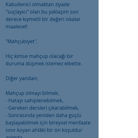
Kabullenici olmaktan ziyade 
"suçlayıcı" olan bu yaklaşım son 
derece kıymetli bir değeri ıskalar 
maalesef:
"Mahçubiyet".
Hiç kimse mahçup olacağı bir 
duruma düşmek istemez elbette.
Diğer yandan; 
Mahçup olmayı bilmek; 
- Hatayı sahiplenebilmek, 
- Gereken dersleri çıkarabilmek, 
- Sonrasında yeniden daha güçlü 
başlayabilmek için bireysel menfaate 
sınır koyan ahlâki bir ön koşuldur 
aslında...