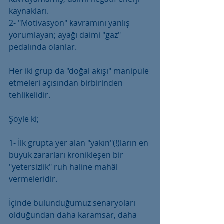
kaynakları.
2- "Motivasyon" kavramını yanlış 
yorumlayan; ayağı daimi "gaz" 
pedalında olanlar.
Her iki grup da "doğal akışı" manipüle 
etmeleri açısından birbirinden 
tehlikelidir. 
Şöyle ki;
1- İlk grupta yer alan "yakın"(!)ların en 
büyük zararları kronikleşen bir 
"yetersizlik" ruh haline mahâl 
vermeleridir.
İçinde bulunduğumuz senaryoları 
olduğundan daha karamsar, daha 