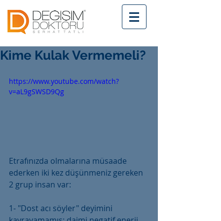
Kime Kulak Vermemeli?
https://www.youtube.com/watch?
v=aL9gSWSD9Qg
Etrafınızda olmalarına müsaade 
ederken iki kez düşünmeniz gereken 
2 grup insan var: 
1- "Dost acı söyler" deyimini 
kavrayamamış; daimi negatif enerji 