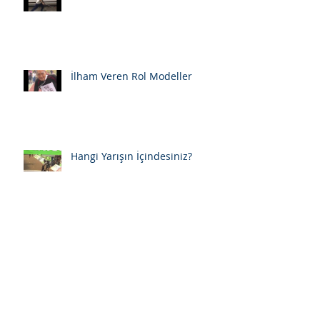
İlham Veren Rol Modeller
Hangi Yarışın İçindesiniz?
06- Hangi Sularda Kulaç Atmayı
Seviyorum?
05- İnsan Hayatına Dokunmak