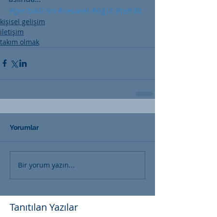
#geribildirim
#cesaret
#öğüt
#tehdit
kişisel gelişim
iletişim
takım olmak
Yorumlar
Bir yorum yazın...
Tanıtılan Yazılar