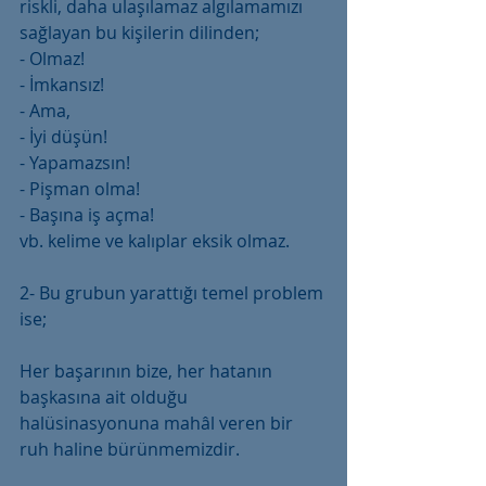
riskli, daha ulaşılamaz algılamamızı 
sağlayan bu kişilerin dilinden; 
- Olmaz!
- İmkansız!
- Ama,
- İyi düşün!
- Yapamazsın!
- Pişman olma!
- Başına iş açma!
vb. kelime ve kalıplar eksik olmaz.
2- Bu grubun yarattığı temel problem 
ise; 
Her başarının bize, her hatanın 
başkasına ait olduğu 
halüsinasyonuna mahâl veren bir 
ruh haline bürünmemizdir.