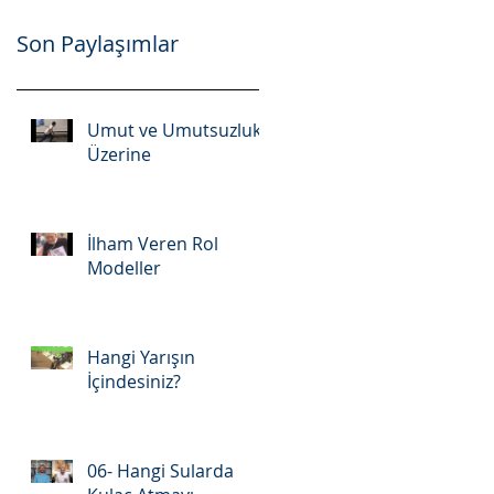
Son Paylaşımlar
Umut ve Umutsuzluk
Üzerine
İlham Veren Rol
Modeller
Hangi Yarışın
İçindesiniz?
06- Hangi Sularda