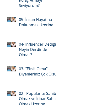
Kulaç Atmayı
Seviyorum?
05- İnsan Hayatına
Dokunmak Üzerine
04- Influencer Dediğin
Neyin Derdinde
Olmalı?
03- "Eksik Olma"
Diyenleriniz Çok Olsun
02 - Popülarite Sahibi
Olmak ve İtibar Sahibi
Olmak Üzerine