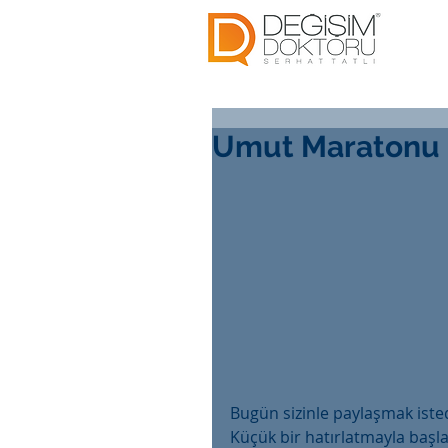
Umut Maratonu
Bugün sizinle paylaşmak isted
Küçük bir hatırlatmayla başla