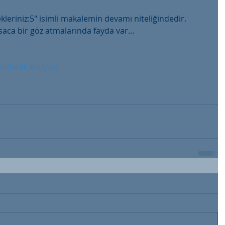
ekleriniz:5" isimli makalemin devamı niteliğindedir. 
aca bir göz atmalarında fayda var...
#liderlik
#vizyon