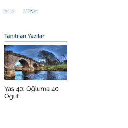
BLOG
İLETİŞİM
Tanıtılan Yazılar
Yaş 40; Oğluma 40
Yeni Yılda Daha
Öğüt
"Mutlu" Olmak İster
Misiniz?