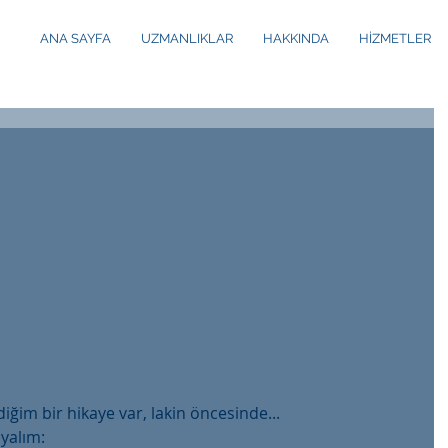
ANA SAYFA
UZMANLIKLAR
HAKKINDA
HİZMETLER
iğim bir hikaye var, lakin öncesinde...
yalım: