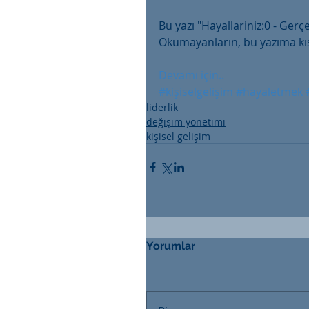
Bu yazı "Hayallariniz:0 - Gerç
Okumayanların, bu yazıma kıs
Devamı için..
#kişiselgelişim
#hayaletmek
liderlik
değişim yönetimi
kişisel gelişim
Yorumlar