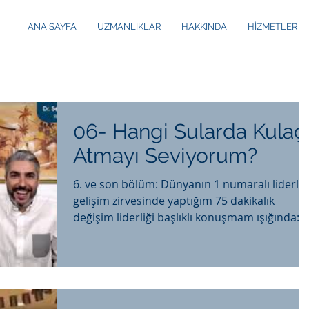
ANA SAYFA
UZMANLIKLAR
HAKKINDA
HİZMETLER
06- Hangi Sularda Kulaç
Atmayı Seviyorum?
6. ve son bölüm: Dünyanın 1 numaralı liderlik
gelişim zirvesinde yaptığım 75 dakikalık
değişim liderliği başlıklı konuşmam ışığında:...