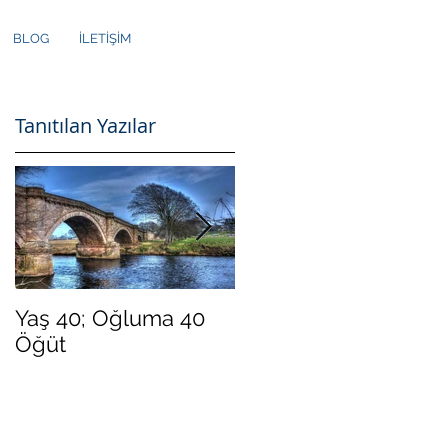
BLOG
İLETİŞİM
Tanıtılan Yazılar
Yaş 40; Oğluma 40
Yeni Yılda Daha
Öğüt
"Mutlu" Olmak İster
Misiniz?