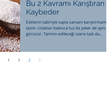
Bu 2 Kavramı Karıştıran
Kaybeder
Eskilerin tabiriyle sapla samanı karıştırmama
lazım. Uzaktan bakınca tuz da şeker de aynı
görünür. Tahmin edileceği üzere tadı da...
1
2