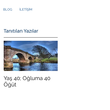
BLOG
İLETİŞİM
Tanıtılan Yazılar
Yaş 40; Oğluma 40
Yeni Yılda Daha
Öğüt
"Mutlu" Olmak İster
Misiniz?