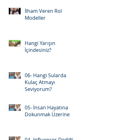
İlham Veren Rol
Modeller
Hangi Yarışın
İçindesiniz?
06- Hangi Sularda
Kulaç Atmayı
Seviyorum?
05- İnsan Hayatına
Dokunmak Üzerine
04- Influencer Dediğin