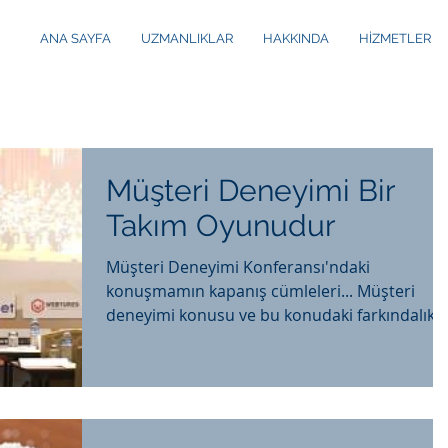
ANA SAYFA
UZMANLIKLAR
HAKKINDA
HİZMETLER
Müşteri Deneyimi Bir
Takım Oyunudur
Müşteri Deneyimi Konferansı'ndaki
konuşmamın kapanış cümleleri... Müşteri
deneyimi konusu ve bu konudaki farkındalık
şirket içinde bir...