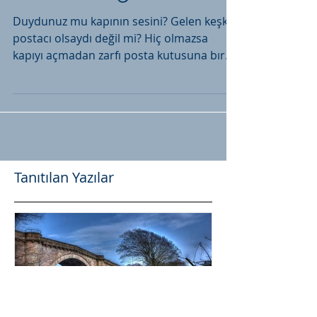
Postacı Değil
Duydunuz mu kapının sesini? Gelen keşke
postacı olsaydı değil mi? Hiç olmazsa
kapıyı açmadan zarfı posta kutusuna bırak
git diyebilme...
Tanıtılan Yazılar