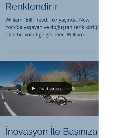
Renklendirir
William "Bill" Reed... 67 yaşında, New
York'da yaşayan ve doğuştan renk körlüğü
olan bir vücut geliştirmeci William.
Ailesinin sürpriz...
Load video
İnovasyon İle Başınıza