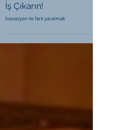
İş Çıkarın!
İnovasyon ile fark yaratmak