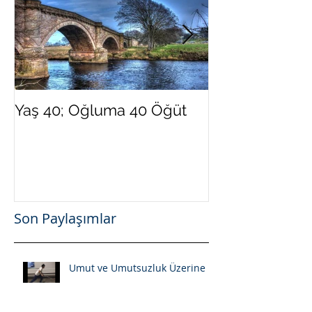
Yaş 40; Oğluma 40 Öğüt
Yeni Yılda Dah
Olmak İster Mi
Son Paylaşımlar
Umut ve Umutsuzluk Üzerine