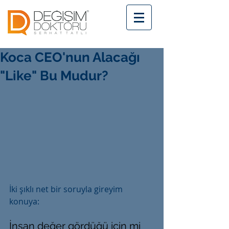
Koca CEO'nun Alacağı
"Like" Bu Mudur?
İki şıklı net bir soruyla gireyim 
konuya:
İnsan değer gördüğü için mi 