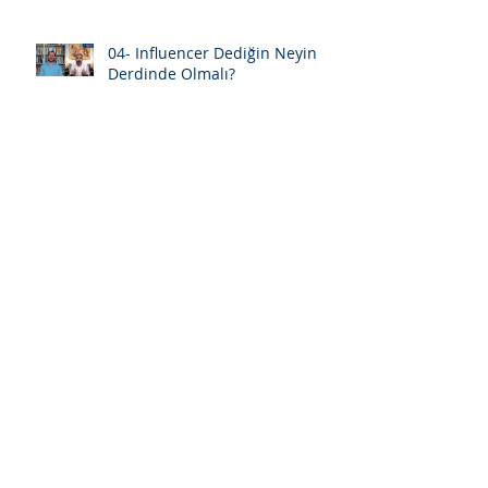
04- Influencer Dediğin Neyin
Derdinde Olmalı?
03- "Eksik Olma" Diyenleriniz
Çok Olsun
02 - Popülarite Sahibi Olmak ve
İtibar Sahibi Olmak Üzerine
01 - Anlam, Mana ve Değerler
Üzerine