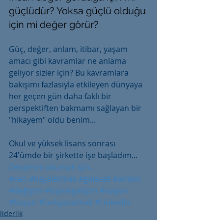
güçlüdür? Yoksa güçlü olduğu 
için mi değer görür?
Güç, değer, anlam, itibar, yaşam 
amacı gibi kavramlar ne anlama 
geliyor sizler için? Bu kavramlara 
bakışımı fazlasıyla etkileyen dünyaya 
her geçen gün daha faklı bir 
perspektiften bakmamı sağlayan bir 
"hikayem" oldu benim...
Okul ve yüksek lisans sonrası 
24'ümde bir şirkette işe başladım...
Devamını okumak için..
#ceo
#hayaletmek
#gelecek
#anlam
#değişim
#kişiselgelişim
#vizyon
#başarı
#farkyaratmak
#Linkedin
liderlik