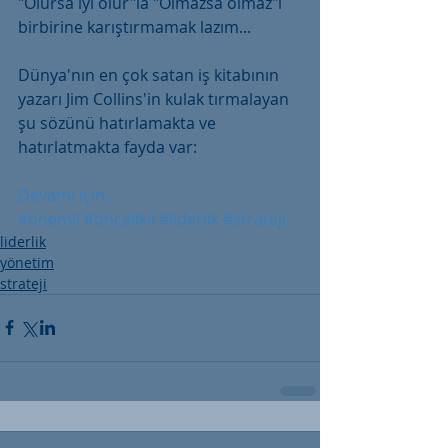
"Olursa iyi olur"la "Olmazsa olmaz"ı 
birbirine karıştırmamak lazım...
Dünya'nın en çok satan iş kitabının 
yazarı Jim Collins'in kulak tırmalayan 
şu sözünü hatırlamakta ve 
hatırlatmakta fayda var:
Devamı için..
#önemli
#öncelikli
#liderlik
#strateji
liderlik
yönetim
strateji