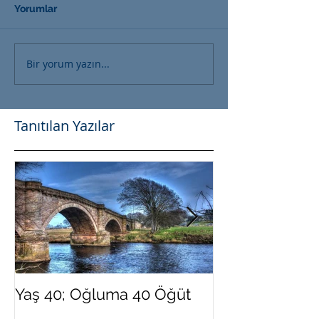
Yorumlar
Bir yorum yazın...
Tanıtılan Yazılar
Yaş 40; Oğluma 40 Öğüt
Yeni Yılda Dah
Olmak İster Mi