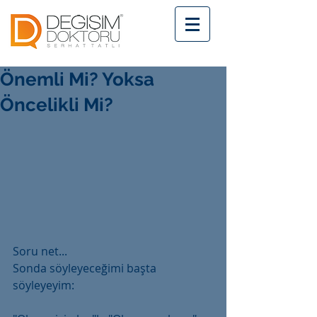
Önemli Mi? Yoksa
Öncelikli Mi?
Soru net...
Sonda söyleyeceğimi başta 
söyleyeyim: