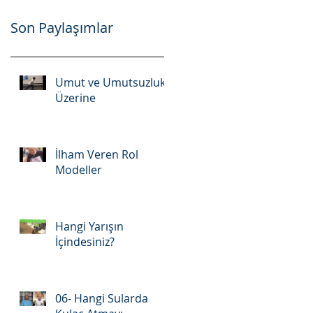
Son Paylaşımlar
Umut ve Umutsuzluk
Üzerine
İlham Veren Rol
Modeller
Hangi Yarışın
İçindesiniz?
06- Hangi Sularda