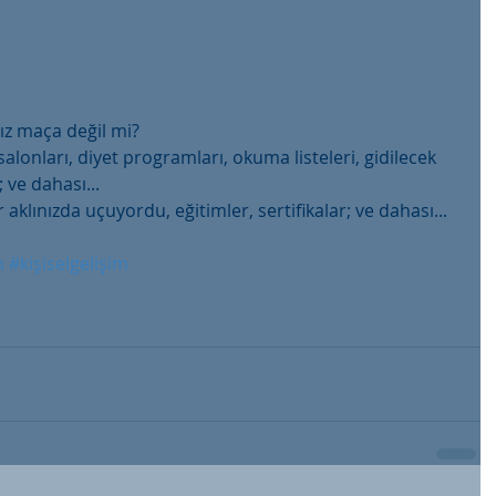
ız maça değil mi? 
alonları, diyet programları, okuma listeleri, gidilecek 
 ve dahası...  
r aklınızda uçuyordu, eğitimler, sertifikalar; ve dahası... 
n
#kişiselgelişim