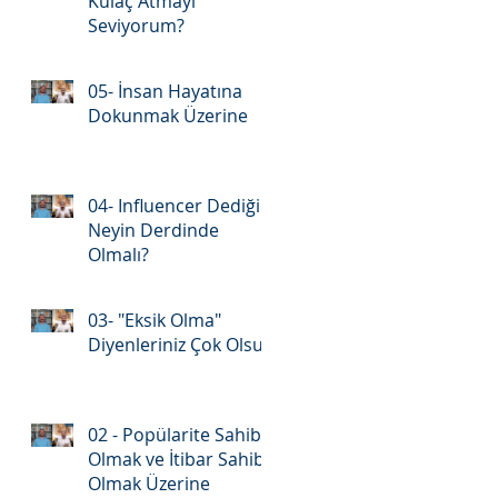
Kulaç Atmayı
Seviyorum?
05- İnsan Hayatına
Dokunmak Üzerine
04- Influencer Dediğin
Neyin Derdinde
Olmalı?
03- "Eksik Olma"
Diyenleriniz Çok Olsun
02 - Popülarite Sahibi
Olmak ve İtibar Sahibi
Olmak Üzerine