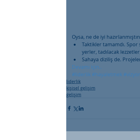
Oysa, ne de iyi hazırlanmıştın
Taktikler tamamdı. Spor s
yerler, tadılacak lezzetler;
Sahaya diziliş de. Projele
Devamı için..
#liderlik
#hayaletmek
#vizyo
liderlik
kişisel gelişim
gelişim