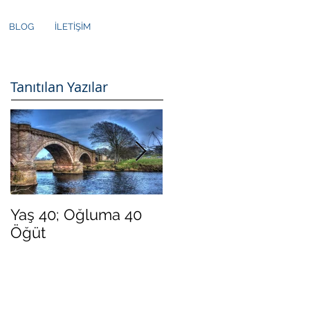
BLOG
İLETİŞİM
Tanıtılan Yazılar
Yaş 40; Oğluma 40
Yeni Yılda Daha
Öğüt
"Mutlu" Olmak İster
Misiniz?